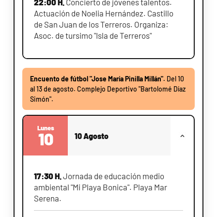
22:00 H.
Concierto de jóvenes talentos.
Actuación de Noelia Hernández. Castillo
de San Juan de los Terreros. Organiza:
Asoc. de tursimo "Isla de Terreros"
Encuento de fútbol "Jose María Pinilla Millán".
Del 10
al 13 de agosto. Complejo Deportivo "Bartolomé Díaz
Simón".
Lunes
10
10 Agosto
17:30 H.
Jornada de educación medio
ambiental "Mi Playa Bonica". Playa Mar
Serena.